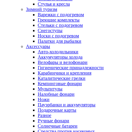
Стулья и кресла
Зимний туризм
Варежки с подогревом
Греющие комплекты
Стельки с подогревом
Снегоступы
Носки с подогревом
Палатки для рыбалки
Аксессуары
Авто-холодильники
Аккумуляторы холода
Велофары и велофонари
Гигиенические принадлежности
Карабинчики и крепления
Каталитические грелки
Кемпинговые фонари
Мультитулы
Налобные фонари
Ножи
Пауэрбанки и аккумуляторы
Подарочные карты
Разное
Ручные фонари
Солнечные батареи
Средства против насекомых