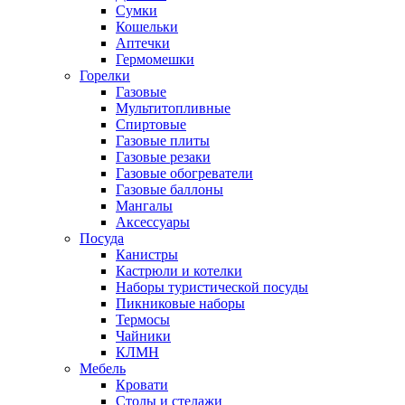
Сумки
Кошельки
Аптечки
Гермомешки
Горелки
Газовые
Мультитопливные
Спиртовые
Газовые плиты
Газовые резаки
Газовые обогреватели
Газовые баллоны
Мангалы
Аксессуары
Посуда
Канистры
Кастрюли и котелки
Наборы туристической посуды
Пикниковые наборы
Термосы
Чайники
КЛМН
Мебель
Кровати
Столы и стелажи