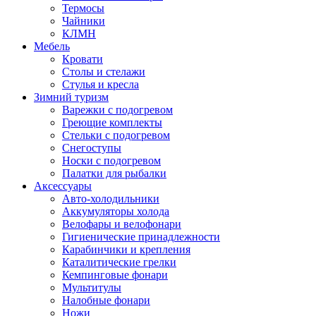
Термосы
Чайники
КЛМН
Мебель
Кровати
Столы и стелажи
Стулья и кресла
Зимний туризм
Варежки с подогревом
Греющие комплекты
Стельки с подогревом
Снегоступы
Носки с подогревом
Палатки для рыбалки
Аксессуары
Авто-холодильники
Аккумуляторы холода
Велофары и велофонари
Гигиенические принадлежности
Карабинчики и крепления
Каталитические грелки
Кемпинговые фонари
Мультитулы
Налобные фонари
Ножи