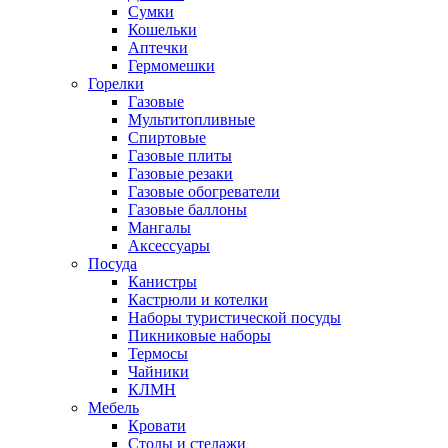
Сумки
Кошельки
Аптечки
Гермомешки
Горелки
Газовые
Мультитопливные
Спиртовые
Газовые плиты
Газовые резаки
Газовые обогреватели
Газовые баллоны
Мангалы
Аксессуары
Посуда
Канистры
Кастрюли и котелки
Наборы туристической посуды
Пикниковые наборы
Термосы
Чайники
КЛМН
Мебель
Кровати
Столы и стелажи