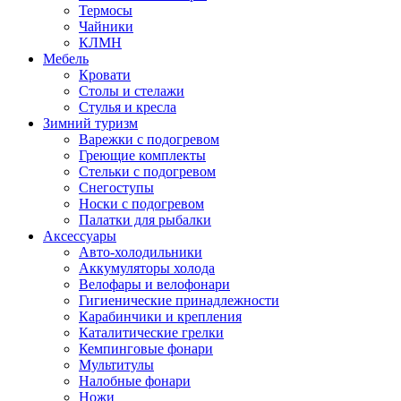
Термосы
Чайники
КЛМН
Мебель
Кровати
Столы и стелажи
Стулья и кресла
Зимний туризм
Варежки с подогревом
Греющие комплекты
Стельки с подогревом
Снегоступы
Носки с подогревом
Палатки для рыбалки
Аксессуары
Авто-холодильники
Аккумуляторы холода
Велофары и велофонари
Гигиенические принадлежности
Карабинчики и крепления
Каталитические грелки
Кемпинговые фонари
Мультитулы
Налобные фонари
Ножи