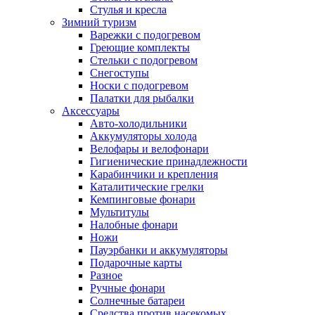
Стулья и кресла
Зимний туризм
Варежки с подогревом
Греющие комплекты
Стельки с подогревом
Снегоступы
Носки с подогревом
Палатки для рыбалки
Аксессуары
Авто-холодильники
Аккумуляторы холода
Велофары и велофонари
Гигиенические принадлежности
Карабинчики и крепления
Каталитические грелки
Кемпинговые фонари
Мультитулы
Налобные фонари
Ножи
Пауэрбанки и аккумуляторы
Подарочные карты
Разное
Ручные фонари
Солнечные батареи
Средства против насекомых